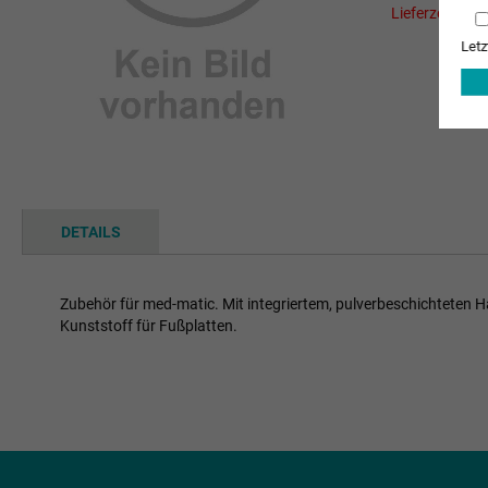
Lieferzeit Her
Letz
Zum
Anfang
der
Bildgalerie
springen
DETAILS
Zubehör für med-matic. Mit integriertem, pulverbeschichteten 
Kunststoff für Fußplatten.