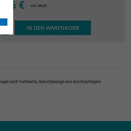
,76 €
inkl. MwSt.
+
IN DEN WARENKORB
-
ffbügel nach Farbkarte, Schutzbezüge aus durchsichtigem