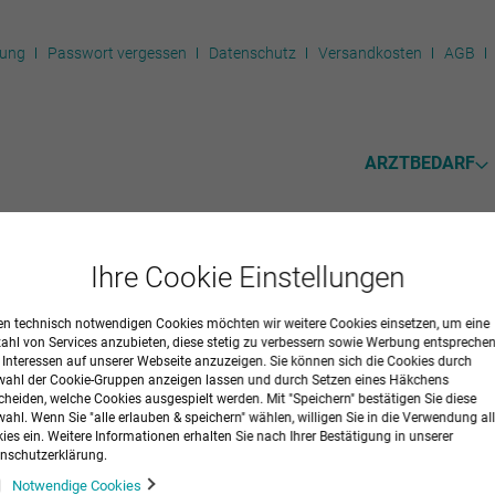
rung
Passwort vergessen
Datenschutz
Versandkosten
AGB
ARZTBEDARF
Ihre Cookie Einstellungen
tzen 101.44201
n technisch notwendigen Cookies möchten wir weitere Cookies einsetzen, um eine
zahl von Services anzubieten, diese stetig zu verbessern sowie Werbung entspreche
r Interessen auf unserer Webseite anzuzeigen. Sie können sich die Cookies durch
d-matic. Mit integriertem, pulverbeschichteten Handgriffbügel, schwenk-
ahl der Cookie-Gruppen anzeigen lassen und durch Setzen eines Häkchens
cheiden, welche Cookies ausgespielt werden. Mit "Speichern" bestätigen Sie diese
ahl. Wenn Sie "alle erlauben & speichern" wählen, willigen Sie in die Verwendung all
ies ein. Weitere Informationen erhalten Sie nach Ihrer Bestätigung in unserer
nschutzerklärung.
r
09400482
Notwendige Cookies