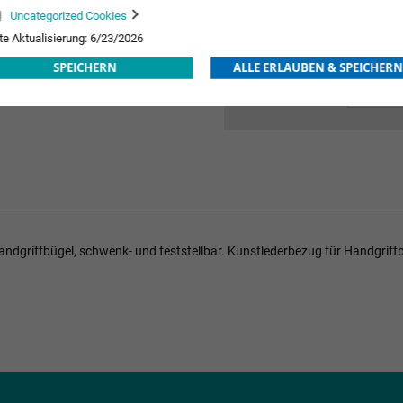
2.027
stellerabhängig
Uncategorized Cookies
te Aktualisierung: 6/23/2026
SPEICHERN
ALLE ERLAUBEN & SPEICHERN
Handgriffbügel, schwenk- und feststellbar. Kunstlederbezug für Handgri