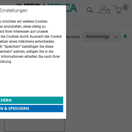
Zum
Mein
0
Suche
 Einstellungen
Inhalt
springen
 möchten wir weitere Cookies
es anzubieten, diese stetig zu
d Ihrer Interessen auf unserer
Ab
Sortieren nach
 die Cookies durch Auswahl der Cookie-
so
etzen eines Häkchens entscheiden,
ARZTBEDARF
t "Speichern" bestätigen Sie diese
ichern" wählen, willigen Sie in die
 Informationen erhalten Sie nach Ihrer
1
Artikel
klärung.
WUNDSPÜLUNG
ICHERN
EN & SPEICHERN