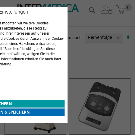
Zum
Mein
0
Suche
 Einstellungen
Inhalt
springen
 möchten wir weitere Cookies
es anzubieten, diese stetig zu
d Ihrer Interessen auf unserer
Ab
Sortieren nach
 die Cookies durch Auswahl der Cookie-
so
etzen eines Häkchens entscheiden,
ARZTBEDARF
t "Speichern" bestätigen Sie diese
ichern" wählen, willigen Sie in die
3
Elemente
 Informationen erhalten Sie nach Ihrer
klärung.
REIZSTROMTHERAPIE
ICHERN
EN & SPEICHERN