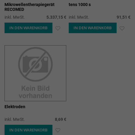
Mikrowellentherapiegerät
tens 1000 s
RECOMED
inkl. MwSt.
5.337,15 €
inkl. MwSt.
91,51 €
IN DEN WARENKORB
ZUR
IN DEN WARENKORB
ZUR
WUNSCHLISTE
WUN
HINZUFÜGEN
HIN
Elektroden
inkl. MwSt.
8,69 €
IN DEN WARENKORB
ZUR