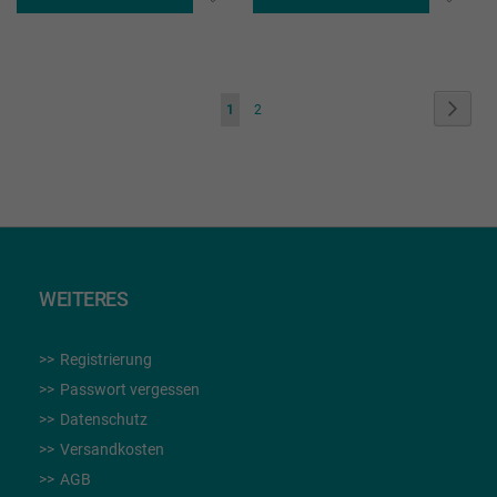
WUNSCHLISTE
WUN
HINZUFÜGEN
HIN
Seite
Seite
Weite
Sie
Seite
1
2
lesen
gerade
die
Seite
WEITERES
Registrierung
Passwort vergessen
Datenschutz
Versandkosten
AGB