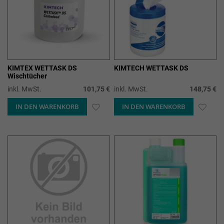
KIMTEX WETTASK DS
KIMTECH WETTASK DS
Wischtücher
inkl. MwSt.
101,75 €
inkl. MwSt.
148,75 €
IN DEN WARENKORB
ZUR
IN DEN WARENKORB
ZUR
WUNSCHLISTE
WUN
HINZUFÜGEN
HIN