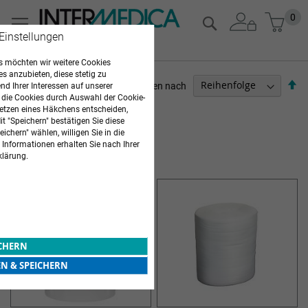
Zum
Mein
0
Suche
Inhalt
 Einstellungen
springen
 möchten wir weitere Cookies
es anzubieten, diese stetig zu
Ab
Sortieren nach
d Ihrer Interessen auf unserer
so
 die Cookies durch Auswahl der Cookie-
ARZTBEDARF
etzen eines Häkchens entscheiden,
t "Speichern" bestätigen Sie diese
Artikel
1
-
12
von
19
ichern" wählen, willigen Sie in die
 Informationen erhalten Sie nach Ihrer
SPENDERSYSTEME
klärung.
ICHERN
EN & SPEICHERN