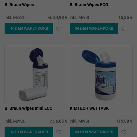
B. Braun Wipes
B. Braun Wipes ECO
inkl. MwSt.
24,93 €
inkl. MwSt.
15,85 €
Ab
IN DEN WARENKORB
ZUR
IN DEN WARENKORB
ZUR
WUNSCHLISTE
WUN
HINZUFÜGEN
HIN
B. Braun Wipes mini ECO
KIMTECH WETTASK
inkl. MwSt.
6,85 €
inkl. MwSt.
115,88 €
Ab
IN DEN WARENKORB
ZUR
IN DEN WARENKORB
ZUR