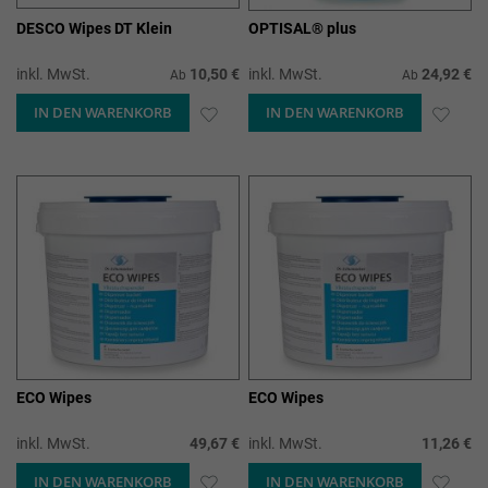
DESCO Wipes DT Klein
OPTISAL® plus
inkl. MwSt.
10,50 €
inkl. MwSt.
24,92 €
Ab
Ab
IN DEN WARENKORB
ZUR
IN DEN WARENKORB
ZUR
WUNSCHLISTE
WUN
HINZUFÜGEN
HIN
ECO Wipes
ECO Wipes
inkl. MwSt.
49,67 €
inkl. MwSt.
11,26 €
IN DEN WARENKORB
ZUR
IN DEN WARENKORB
ZUR