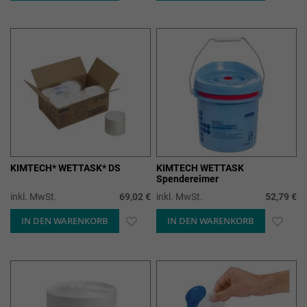
WUNSCHLISTE
WUN
HINZUFÜGEN
HIN
KIMTECH* WETTASK* DS
KIMTECH WETTASK
Spendereimer
inkl. MwSt.
69,02 €
inkl. MwSt.
52,79 €
IN DEN WARENKORB
ZUR
IN DEN WARENKORB
ZUR
WUNSCHLISTE
WUN
HINZUFÜGEN
HIN