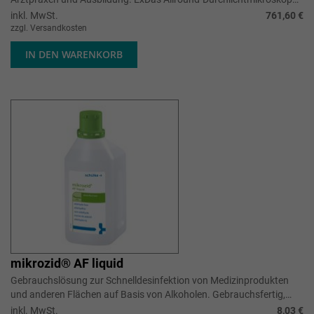
für Hämatologie, S...
inkl. MwSt.
761,60 €
zzgl. Versandkosten
IN DEN WARENKORB
mikrozid® AF liquid
Gebrauchslösung zur Schnelldesinfektion von Medizinprodukten
und anderen Flächen auf Basis von Alkoholen. Gebrauchsfertig,
sehr breit wirks...
inkl. MwSt.
8,03 €