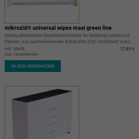
mikrozid® universal wipes maxi green line
Gering alkoholische Desinfektionstücher für Medizinprodukte und
Flächen, aus nachwachsenden Rohstoffen (FSC-zertifiziert) und zu
100% plastikf...
inkl. MwSt.
17,83 €
zzgl. Versandkosten
IN DEN WARENKORB