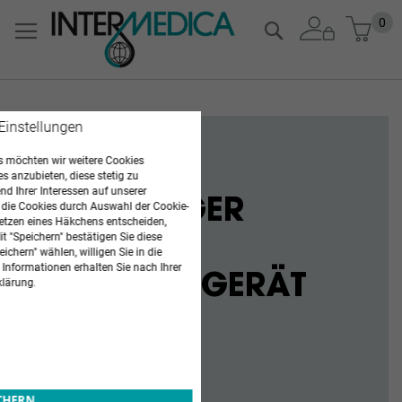
Zum
Mein
0
Suche
Inhalt
springen
 Einstellungen
 möchten wir weitere Cookies
ANGEBOTE
es anzubieten, diese stetig zu
d Ihrer Interessen auf unserer
LUFTREINIGER
 die Cookies durch Auswahl der Cookie-
etzen eines Häkchens entscheiden,
t "Speichern" bestätigen Sie diese
SOLFIXAIR
ichern" wählen, willigen Sie in die
 Informationen erhalten Sie nach Ihrer
STANDARDGERÄT
klärung.
JETZT KAUFEN
ICHERN