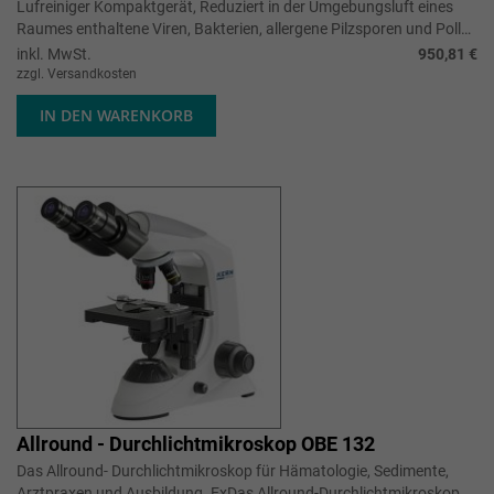
Lufreiniger Kompaktgerät, Reduziert in der Umgebungsluft eines
Raumes enthaltene Viren, Bakterien, allergene Pilzsporen und Pollen
um bis zu 9...
inkl. MwSt.
950,81 €
zzgl. Versandkosten
IN DEN WARENKORB
Allround - Durchlichtmikroskop OBE 132
Das Allround- Durchlichtmikroskop für Hämatologie, Sedimente,
Arztpraxen und Ausbildung. ExDas Allround-Durchlichtmikroskop