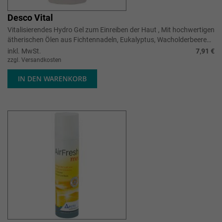
Desco Vital
Vitalisierendes Hydro Gel zum Einreiben der Haut , Mit hochwertigen
ätherischen Ölen aus Fichtennadeln, Eukalyptus, Wacholderbeeren
und Thymia...
inkl. MwSt.
7,91 €
zzgl. Versandkosten
IN DEN WARENKORB