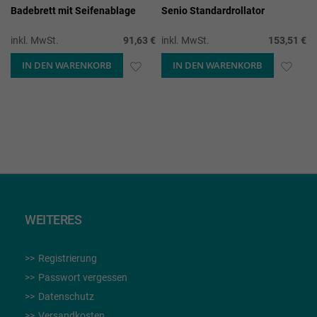
Badebrett mit Seifenablage
Senio Standardrollator
inkl. MwSt.
91,63 €
inkl. MwSt.
153,51 €
IN DEN WARENKORB
ZUR
IN DEN WARENKORB
ZUR
WUNSCHLISTE
WUN
HINZUFÜGEN
HIN
WEITERES
Registrierung
Passwort vergessen
Datenschutz
Versandkosten