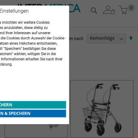
Zum
Mein
0
Suche
 Einstellungen
Inhalt
springen
 möchten wir weitere Cookies
es anzubieten, diese stetig zu
d Ihrer Interessen auf unserer
Ab
Sortieren nach
 die Cookies durch Auswahl der Cookie-
so
etzen eines Häkchens entscheiden,
ARZTBEDARF
t "Speichern" bestätigen Sie diese
ichern" wählen, willigen Sie in die
 Informationen erhalten Sie nach Ihrer
2
Elemente
klärung.
HILFSMITTEL
ICHERN
EN & SPEICHERN