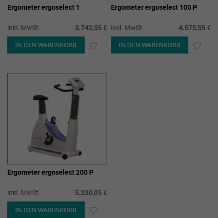
Ergometer ergoselect 1
Ergometer ergoselect 100 P
inkl. MwSt.
3.742,55 €
inkl. MwSt.
4.575,55 €
IN DEN WARENKORB
ZUR
IN DEN WARENKORB
ZUR
WUNSCHLISTE
WUN
HINZUFÜGEN
HIN
Ergometer ergoselect 200 P
inkl. MwSt.
5.230,05 €
IN DEN WARENKORB
ZUR