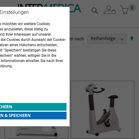
Zum
Mein
0
Suche
 Einstellungen
Inhalt
springen
 möchten wir weitere Cookies
es anzubieten, diese stetig zu
d Ihrer Interessen auf unserer
Ab
Sortieren nach
 die Cookies durch Auswahl der Cookie-
so
etzen eines Häkchens entscheiden,
ARZTBEDARF
t "Speichern" bestätigen Sie diese
ichern" wählen, willigen Sie in die
3
Elemente
 Informationen erhalten Sie nach Ihrer
klärung.
ERGOMETER
ICHERN
EN & SPEICHERN